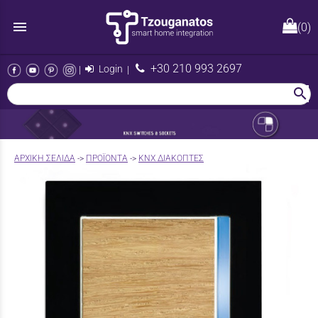
menu
(0)
+30 210 993 2697
|
Login
|
search
AΡΧΙΚΉ ΣΕΛΊΔΑ
->
ΠΡΟΪΟΝΤΑ
->
KNX ΔΙΑΚΟΠΤΕΣ