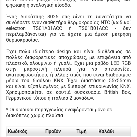
ψηφιακή ή αναλογική είσοδο.
Ένας διακότπης 3025 σας δίνει τη δυνατότητα να
συνδέσετε έναν αισθητήρα θερμοκρασίας NTC (κωδικοί
eelectron TS01A01ACC ή TS01B01ACC - δεν
περιλαμβάνονται) για να έχετε μια άμεση μέτρηση
θερμοκρασίας.
Έχει πολύ ιδιαίτερο design και είναι διαθέσιμος σε
πολλές διαφορετικές αποχρώσεις, με επιφάνεια από
πλαστικό, αλουμίνιο ή γυαλί. Έχει μια ράβδο LED RGB
στην μπροστινή πλευρά για να απεικονίζει
ανατροφοδοτήσεις ή άλλες τιμές που είναι διαθέσιμες
μέσω του διαύλου KNX.
Έχει διαστάσεις 55x55mm
και είναι εξοπλισμένος με διεπαφή επικοινωνίας KNX.
Χρησιμοποιείται σε κουτιά συσκευασία British Box,
Γερμανικού τύπου ή ιταλικά 2 μονάδων.
* Οι κωδικοί παραγγελίας αναφέρονται μόνο σε
διακόπτες χωρίς πλαίσια
Κωδικός
Προϊόν
Τιμή
Καλάθι