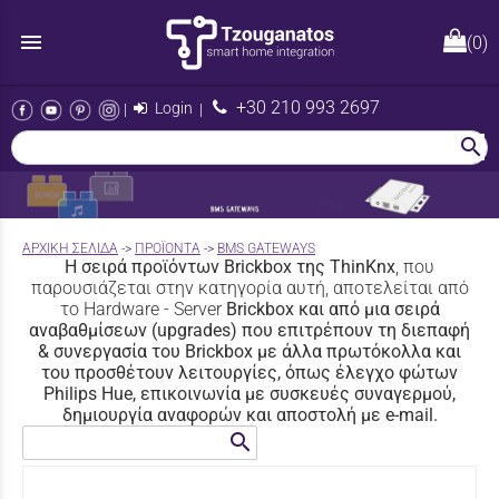
menu
(0)
+30 210 993 2697
|
Login
|
search
AΡΧΙΚΉ ΣΕΛΊΔΑ
->
ΠΡΟΪΟΝΤΑ
->
BMS GATEWAYS
Η σειρά προϊόντων Brickbox της ThinKnx
, που
παρουσιάζεται στην κατηγορία αυτή, αποτελείται από
το Hardware - Server
Brickbox και από μια σειρά
αναβαθμίσεων (upgrades) που επιτρέπουν τη διεπαφή
& συνεργασία του Brickbox με άλλα πρωτόκολλα και
του προσθέτουν λειτουργίες, όπως έλεγχο φώτων
Philips Hue, επικοινωνία με συσκευές συναγερμού,
δημιουργία αναφορών και αποστολή με e-mail.
search