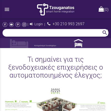
menu
(0)
+30 210 993 2697
|
Login
|
search
Τι σημαίνει για τις
ξενοδοχειακές επιχειρήσεις ο
αυτοματοποιημένος έλεγχος;