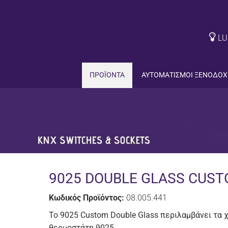
LU
ΠΡΟΪΟΝΤΑ
ΑΥΤΟΜΑΤΙΣΜΟΙ ΞΕΝΟΔΟΧ
9025 DOUBLE GLASS CUST
Κωδικός Προϊόντος:
08.005.441
Το 9025 Custom
Double
Glass
περιλαμβάνει τα χ
θερμοστάτη 9025.