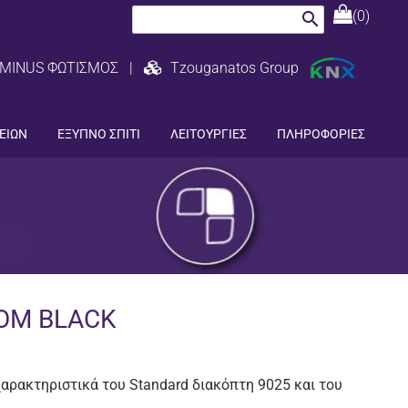
(0)
search
MINUS ΦΩΤΙΣΜΟΣ
|
Tzouganatos Group
ΕΙΩΝ
ΕΞΥΠΝΟ ΣΠΙΤΙ
ΛΕΙΤΟΥΡΓΙΕΣ
ΠΛΗΡΟΦΟΡΙΕΣ
OM BLACK
αρακτηριστικά του Standard διακόπτη 9025 και του