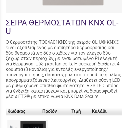
ΣΕΙΡΑ ΘΕΡΜΟΣΤΑΤΩΝ KNX OL-
U
Ο θερμοστάτης TO04A01KNX της σειράς OL-U® KNX®
είναι εξοπλισμένος με αισθητήρα θερμοκρασίας και
δύο θερμοστάτες δύο σταδίων για τον έλεγχο δύο
ξεχωριστών περιοχών, με ενσωματωμένο PI ελεγκτή
για θέρμανση, ψύξη και fan coils. Η συσκευή διαθέτει 4
κουμπιά (8 κανάλια) για εντολές ενεργοποίησης/
απενεργοποίησης, dimmers, ρολά και περσίδες ή άλλες
προγραμματιζόμενες λειτουργίες. Διαθέτει οθόνη LCD
με ρυθμιζόμενη οπίσθια φωτεινότητα, RGB LED μπάρα
για ένδειξη καταστάσεων και μπορεί να διαμορφωθεί
μέσω ETS® με επικοινωνία KNX Data Secure.
Κωδικός
Προϊόν
Τιμή
Καλάθι