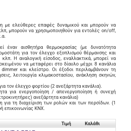
εση με ελεύθερες επαφές δυναμικού και μπορούν να
λπ, μπορούν να χρησιμοποιηθούν για εντολές on/off,
.α.
τεί έναν αισθητήρα θερμοκρασίας (με δυνατότητα
ρμοστάτη για τον έλεγχο εξοπλισμού θέρμανσης και
 κλπ. Η αναλογική είσοδος, εναλλακτικά, μπορεί να
ροκειμένου να μεταφέρει στο δίαυλο μέχρι 8 κανάλια
 dimmer και κλείστρο. Οι έξοδοι περιλαμβάνουν τη
σεις, λειτουργία κλιμακοστασίου, ανάκληση σκηνών,
για τον έλεγχο φορτίου (2 ανεξάρτητα κανάλια).
τητα για ενεργοποίηση / απενεργοποίηση ή συνεχή
κτροκινητήρες) ανεξάρτητα κανάλια)
η για τη διαχείριση των ρολών και των περσίδων. (1
φή επικοινωνίας KNX.
Τιμή
Καλάθι