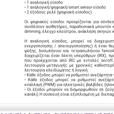
• 1 αναλογική είσοδο
• 1 αναλογική/ψηφιακή/smart sensor είσοδο
• 2 έξοδους ρελέ (ψηφιακή είσοδος)
Οι ψηφιακές είσοδοι προορίζονται για σύνδ
συνδέσουν αισθητήρες, παραδοσιακά μπουτόν κ
dimming, έλεγχο κλείστρου, ανάκληση σκηνών κ
Η αναλογική είσοδος, μπορεί να διαχειρισ
ενεργοποίησης / απενεργοποίησης) ή έναν θε
ψύξης, δυσωλήνιου και τετρασωλήνιου fancoil
διαχειρίζεται έναν δέκτη υπερύθρων (IRX), π
που προέρχονται από IRC με εντολές on/off,
λειτουργία μεταγωγής με χρονικές καθυστερή
λειτουργία κλειδώματος ή λογική.
• Κάθε έξοδος μπορεί να ρυθμιστεί ανεξάρτητα 
• Κάθε έξοδος μπορεί να ρυθμιστεί ανεξάρ
εναλλαγή (PWM) για ηλεκτρικές βαλβίδες (ηλε
• Οι έξοδοι μπορούν να διαμορφωθούν σε ζεύγ
κανάλι) Η συσκευή είναι εξοπλισμένη με διεπα