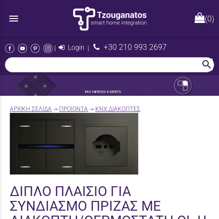
menu
(0)
+30 210 993 2697
|
Login
|
search
AΡΧΙΚΉ ΣΕΛΊΔΑ
->
ΠΡΟΪΟΝΤΑ
->
KNX ΔΙΑΚΟΠΤΕΣ
ΔΙΠΛΟ ΠΛΑΙΣΙΟ ΓΙΑ
ΣΥΝΔΙΑΣΜΟ ΠΡΙΖΑΣ ΜΕ